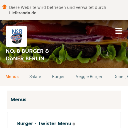
Diese Website wird betrieben und verwaltet durch
Lieferando.de
NO. 8 BURGER &
DöNER BERLIN
Menüs
Salate
Burger
Veggie Burger
Döner, 
Menüs
Burger - Twister Menü